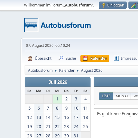
Willkommen im Forum „
Autobusforum
“.
Einloggen
07. August 2026, 05:10:24
Übersicht
Suche
Kalender
Impress
Autobusforum
Kalender
August 2026
►
►
Juli 2026
So
Mo
Di
Mi
Do
Fr
Sa
LISTE
MONAT
W
1
2
3
4
5
6
7
8
9
10
11
Es gibt keine Ereigni
12
13
14
15
16
17
18
19
20
21
22
23
24
25
26
27
28
29
30
31