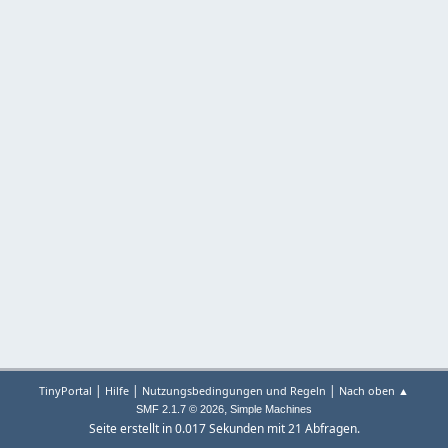
|
|
|
TinyPortal
Hilfe
Nutzungsbedingungen und Regeln
Nach oben ▲
,
SMF 2.1.7 © 2026
Simple Machines
Seite erstellt in 0.017 Sekunden mit 21 Abfragen.