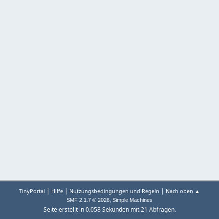
|
|
|
TinyPortal
Hilfe
Nutzungsbedingungen und Regeln
Nach oben ▲
,
SMF 2.1.7 © 2026
Simple Machines
Seite erstellt in 0.058 Sekunden mit 21 Abfragen.