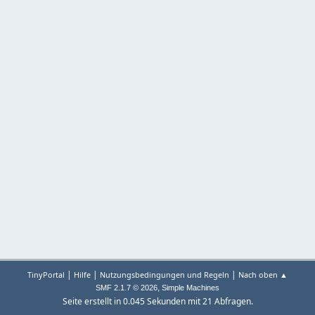
|
|
|
TinyPortal
Hilfe
Nutzungsbedingungen und Regeln
Nach oben ▲
,
SMF 2.1.7 © 2026
Simple Machines
Seite erstellt in 0.045 Sekunden mit 21 Abfragen.