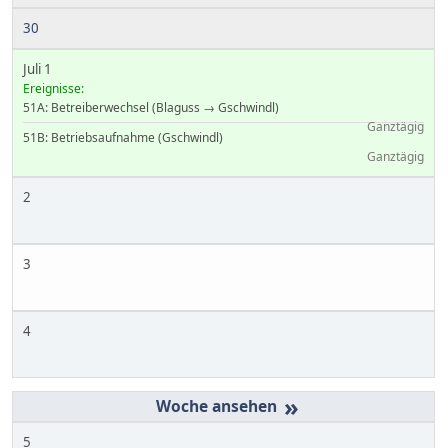
30
Juli 1
Ereignisse:
51A: Betreiberwechsel (Blaguss → Gschwindl)
Ganztägig
51B: Betriebsaufnahme (Gschwindl)
Ganztägig
2
3
4
»
5