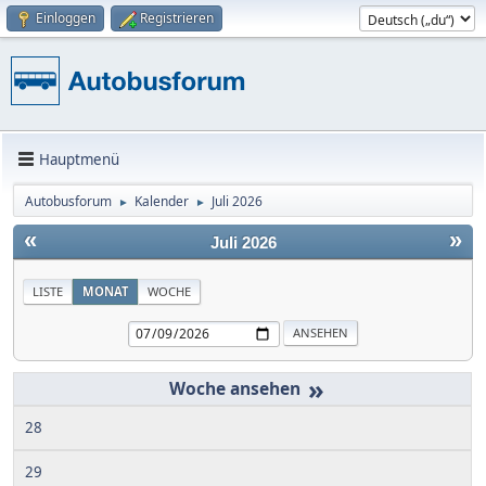
Einloggen
Registrieren
Hauptmenü
Autobusforum
Kalender
Juli 2026
►
►
«
»
Juli 2026
LISTE
MONAT
WOCHE
»
28
29