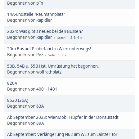
Begonnen von
pTn
14A-Endstelle "Reumannplatz"
Begonnen von
Rapidler
2024: Was gibt's neues bei den Bussen?
Begonnen von
Rapidler
1
2
3
4
Seiten
20m Bus auf Probefahrt in Wien unterwegs!
Begonnen von
Pez
1
2
Seiten
53B, 54B u. 55B Hst. Umrüstung hat begonnen.
Begonnen von
wolfrathplatz
8204
Begonnen von
4001-1401
8520 (26A)
Begonnen von
63A
Ab September 2023: WienMobil Hüpfer in der Donaustadt
Begonnen von
89A
Ab September: Verlängerung N62 am WE zum Lainzer Tor