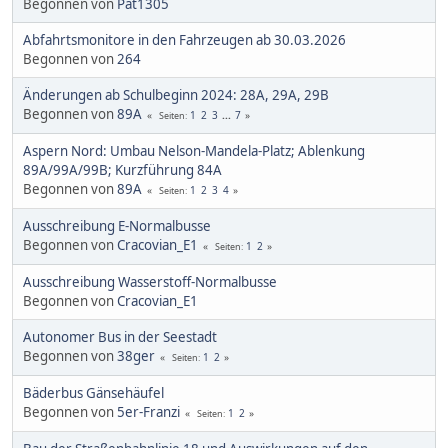
Begonnen von
Pat1305
Abfahrtsmonitore in den Fahrzeugen ab 30.03.2026
Begonnen von
264
Änderungen ab Schulbeginn 2024: 28A, 29A, 29B
Begonnen von
89A
1
2
3
...
7
Seiten
Aspern Nord: Umbau Nelson-Mandela-Platz; Ablenkung
89A/99A/99B; Kurzführung 84A
Begonnen von
89A
1
2
3
4
Seiten
Ausschreibung E-Normalbusse
Begonnen von
Cracovian_E1
1
2
Seiten
Ausschreibung Wasserstoff-Normalbusse
Begonnen von
Cracovian_E1
Autonomer Bus in der Seestadt
Begonnen von
38ger
1
2
Seiten
Bäderbus Gänsehäufel
Begonnen von
5er-Franzi
1
2
Seiten