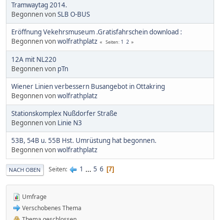
Tramwaytag 2014.
Begonnen von
SLB O-BUS
Eröffnung Vekehrsmuseum .Gratisfahrschein download :
Begonnen von
wolfrathplatz
1
2
Seiten
12A mit NL220
Begonnen von
pTn
Wiener Linien verbessern Busangebot in Ottakring
Begonnen von
wolfrathplatz
Stationskomplex Nußdorfer Straße
Begonnen von
Linie N3
53B, 54B u. 55B Hst. Umrüstung hat begonnen.
Begonnen von
wolfrathplatz
1
...
5
6
Seiten
7
NACH OBEN
Umfrage
Verschobenes Thema
Thema geschlossen