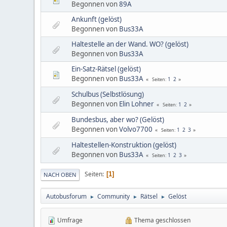
Begonnen von
89A
Ankunft (gelöst)
Begonnen von
Bus33A
Haltestelle an der Wand. WO? (gelöst)
Begonnen von
Bus33A
Ein-Satz-Rätsel (gelöst)
Begonnen von
Bus33A
1
2
Seiten
Schulbus (Selbstlösung)
Begonnen von
Elin Lohner
1
2
Seiten
Bundesbus, aber wo? (Gelöst)
Begonnen von
Volvo7700
1
2
3
Seiten
Haltestellen-Konstruktion (gelöst)
Begonnen von
Bus33A
1
2
3
Seiten
Seiten
1
NACH OBEN
Autobusforum
Community
Rätsel
Gelöst
►
►
►
Umfrage
Thema geschlossen