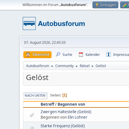
Willkommen im Forum „
Autobusforum
“.
Einloggen
07. August 2026, 22:45:33
Übersicht
Suche
Kalender
Impress
Autobusforum
Community
Rätsel
Gelöst
►
►
►
Gelöst
Seiten
1
NACH UNTEN
Betreff
/
Begonnen von
Zwergen Haltestelle (Gelöst)
Begonnen von
Elin Lohner
Starke Frequenz (Gelöst)