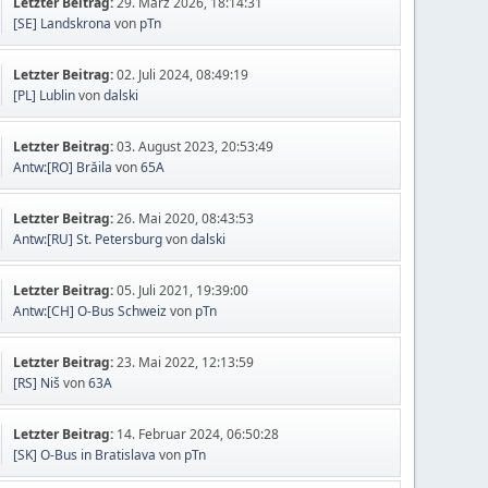
Letzter Beitrag:
29. März 2026, 18:14:31
[SE] Landskrona
von
pTn
Letzter Beitrag:
02. Juli 2024, 08:49:19
[PL] Lublin
von
dalski
Letzter Beitrag:
03. August 2023, 20:53:49
Antw:[RO] Brăila
von
65A
Letzter Beitrag:
26. Mai 2020, 08:43:53
Antw:[RU] St. Petersburg
von
dalski
Letzter Beitrag:
05. Juli 2021, 19:39:00
Antw:[CH] O-Bus Schweiz
von
pTn
Letzter Beitrag:
23. Mai 2022, 12:13:59
[RS] Niš
von
63A
Letzter Beitrag:
14. Februar 2024, 06:50:28
[SK] O-Bus in Bratislava
von
pTn