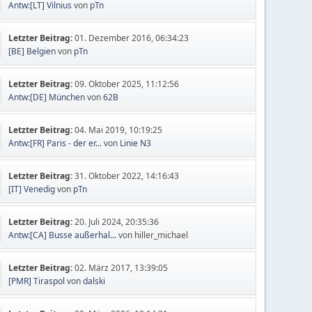
Antw:[LT] Vilnius
von
pTn
Letzter Beitrag:
01. Dezember 2016, 06:34:23
[BE] Belgien
von
pTn
Letzter Beitrag:
09. Oktober 2025, 11:12:56
Antw:[DE] München
von
62B
Letzter Beitrag:
04. Mai 2019, 10:19:25
Antw:[FR] Paris - der er...
von
Linie N3
Letzter Beitrag:
31. Oktober 2022, 14:16:43
[IT] Venedig
von
pTn
Letzter Beitrag:
20. Juli 2024, 20:35:36
Antw:[CA] Busse außerhal...
von hiller_michael
Letzter Beitrag:
02. März 2017, 13:39:05
[PMR] Tiraspol
von
dalski