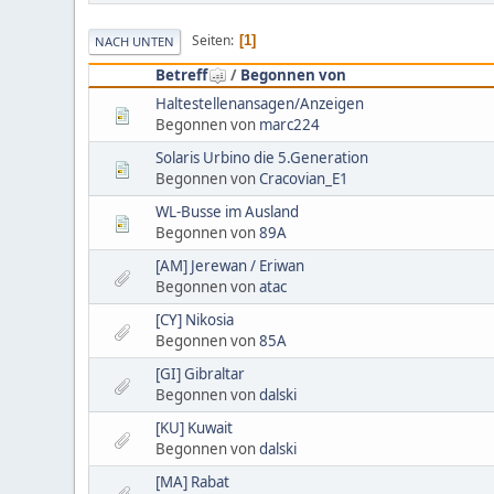
Seiten
1
NACH UNTEN
Betreff
/
Begonnen von
Haltestellenansagen/Anzeigen
Begonnen von
marc224
Solaris Urbino die 5.Generation
Begonnen von
Cracovian_E1
WL-Busse im Ausland
Begonnen von
89A
[AM] Jerewan / Eriwan
Begonnen von
atac
[CY] Nikosia
Begonnen von
85A
[GI] Gibraltar
Begonnen von
dalski
[KU] Kuwait
Begonnen von
dalski
[MA] Rabat