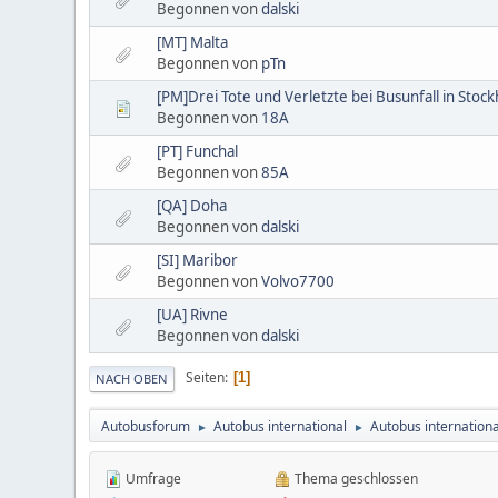
Begonnen von
dalski
[MT] Malta
Begonnen von
pTn
[PM]Drei Tote und Verletzte bei Busunfall in Stoc
Begonnen von
18A
[PT] Funchal
Begonnen von
85A
[QA] Doha
Begonnen von
dalski
[SI] Maribor
Begonnen von
Volvo7700
[UA] Rivne
Begonnen von
dalski
Seiten
1
NACH OBEN
Autobusforum
Autobus international
Autobus internationa
►
►
Umfrage
Thema geschlossen