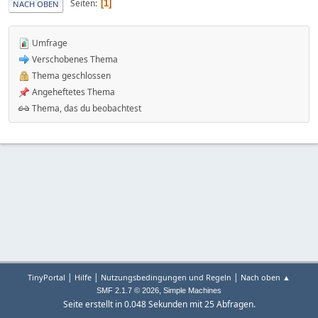
Seiten
1
NACH OBEN
Umfrage
Verschobenes Thema
Thema geschlossen
Angeheftetes Thema
Thema, das du beobachtest
|
|
|
TinyPortal
Hilfe
Nutzungsbedingungen und Regeln
Nach oben ▲
,
SMF 2.1.7 © 2026
Simple Machines
Seite erstellt in 0.048 Sekunden mit 25 Abfragen.