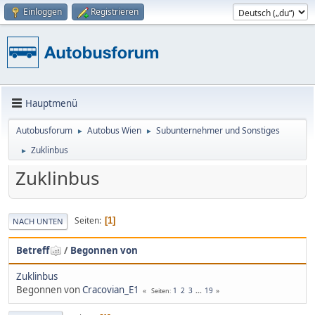
Einloggen
Registrieren
Hauptmenü
Autobusforum
Autobus Wien
Subunternehmer und Sonstiges
►
►
Zuklinbus
►
Zuklinbus
Seiten
1
NACH UNTEN
Betreff
/
Begonnen von
Zuklinbus
Begonnen von
Cracovian_E1
1
2
3
...
19
Seiten