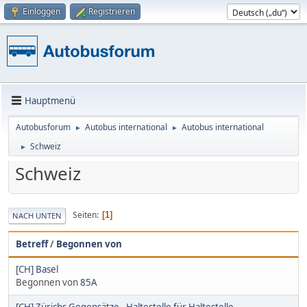
Einloggen
Registrieren
Hauptmenü
Autobusforum
Autobus international
Autobus international
►
►
Schweiz
►
Schweiz
Seiten
1
NACH UNTEN
Betreff
/
Begonnen von
[CH] Basel
Begonnen von
85A
[CH] Zürichs Gegensätze - Haltestelle für Haltestelle