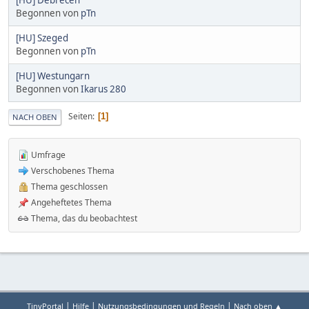
Begonnen von
pTn
[HU] Szeged
Begonnen von
pTn
[HU] Westungarn
Begonnen von
Ikarus 280
Seiten
1
NACH OBEN
Umfrage
Verschobenes Thema
Thema geschlossen
Angeheftetes Thema
Thema, das du beobachtest
|
|
|
TinyPortal
Hilfe
Nutzungsbedingungen und Regeln
Nach oben ▲