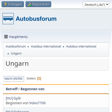
Einloggen
Registrieren
Hauptmenü
Autobusforum
Autobus international
Autobus international
►
►
Ungarn
►
Ungarn
Seiten
1
NACH UNTEN
Betreff
/
Begonnen von
[HU] Győr
Begonnen von
Volvo7700
[HU] Debrecen