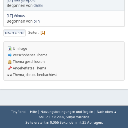
Begonnen von
dalski
[LT] Vilnius
Begonnen von
pTn
Seiten
1
NACH OBEN
Umfrage
Verschobenes Thema
Thema geschlossen
Angeheftetes Thema
Thema, das du beobachtest
|
|
|
TinyPortal
Hilfe
Nutzungsbedingungen und Regeln
Nach oben ▲
,
SMF 2.1.7 © 2026
Simple Machines
Seite erstellt in 0.066 Sekunden mit 25 Abfragen.