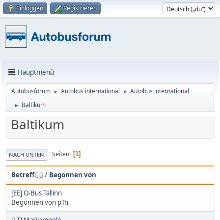
Einloggen
Registrieren
Hauptmenü
Autobusforum
Autobus international
Autobus international
►
►
Baltikum
►
Baltikum
Seiten
1
NACH UNTEN
Betreff
/
Begonnen von
[EE] O-Bus Tallinn
Begonnen von
pTn
[LT] Marijampolė