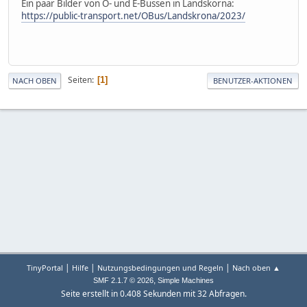
Ein paar Bilder von O- und E-Bussen in Landskorna:
https://public-transport.net/OBus/Landskrona/2023/
Seiten
1
NACH OBEN
BENUTZER-AKTIONEN
|
|
|
TinyPortal
Hilfe
Nutzungsbedingungen und Regeln
Nach oben ▲
,
SMF 2.1.7 © 2026
Simple Machines
Seite erstellt in 0.408 Sekunden mit 32 Abfragen.