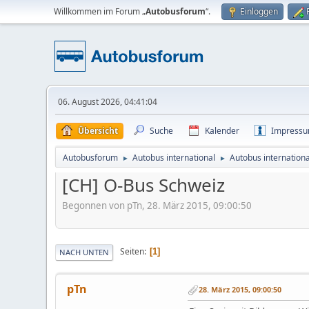
Willkommen im Forum „
Autobusforum
“.
Einloggen
06. August 2026, 04:41:04
Übersicht
Suche
Kalender
Impress
Autobusforum
Autobus international
Autobus internationa
►
►
[CH] O-Bus Schweiz
Begonnen von pTn, 28. März 2015, 09:00:50
Seiten
1
NACH UNTEN
pTn
28. März 2015, 09:00:50