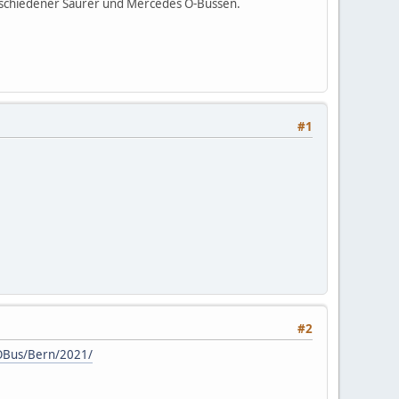
sgeschiedener Saurer und Mercedes O-Bussen.
#1
#2
t/OBus/Bern/2021/