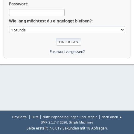
Passwort:
Wie lang möchtest du eingeloggt bleiben?:
Passwort vergessen?
|
|
|
TinyPortal
Hilfe
Nutzungsbedingungen und Regeln
Nach oben ▲
,
SMF 2.1.7 © 2026
Simple Machines
Seite erstellt in 0.019 Sekunden mit 18 Abfragen.