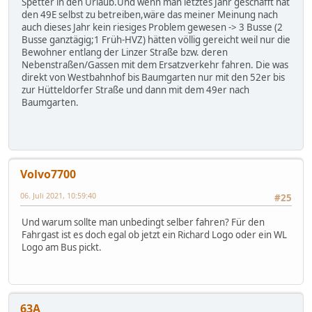
Spetter in den Urlaub.Und wenn man letztes Jahr geschafft hat
den 49E selbst zu betreiben,wäre das meiner Meinung nach
auch dieses Jahr kein riesiges Problem gewesen -> 3 Busse (2
Busse ganztägig;1 Früh-HVZ) hätten völlig gereicht weil nur die
Bewohner entlang der Linzer Straße bzw. deren
Nebenstraßen/Gassen mit dem Ersatzverkehr fahren. Die was
direkt von Westbahnhof bis Baumgarten nur mit den 52er bis
zur Hütteldorfer Straße und dann mit dem 49er nach
Baumgarten.
Volvo7700
06. Juli 2021, 10:59:40
#25
Und warum sollte man unbedingt selber fahren? Für den
Fahrgast ist es doch egal ob jetzt ein Richard Logo oder ein WL
Logo am Bus pickt.
63A