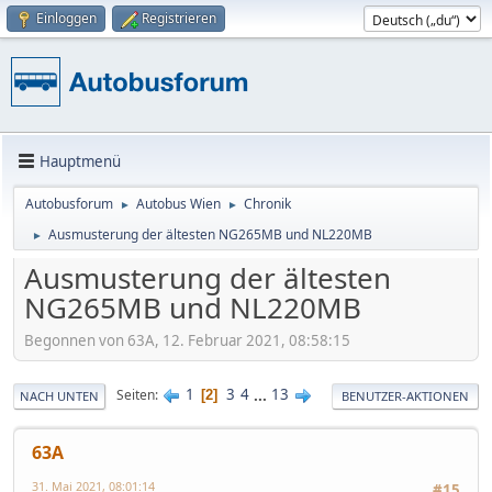
Einloggen
Registrieren
Hauptmenü
Autobusforum
Autobus Wien
Chronik
►
►
Ausmusterung der ältesten NG265MB und NL220MB
►
Ausmusterung der ältesten
NG265MB und NL220MB
Begonnen von 63A, 12. Februar 2021, 08:58:15
1
3
4
...
13
Seiten
2
NACH UNTEN
BENUTZER-AKTIONEN
63A
31. Mai 2021, 08:01:14
#15