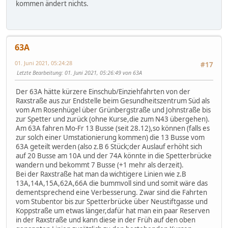
kommen ändert nichts.
63A
01. Juni 2021, 05:24:28
#17
Letzte Bearbeitung
: 01. Juni 2021, 05:26:49 von 63A
Der 63A hätte kürzere Einschub/Einziehfahrten von der
Raxstraße aus zur Endstelle beim Gesundheitszentrum Süd als
vom Am Rosenhügel über Grünbergstraße und Johnstraße bis
zur Spetter und zurück (ohne Kurse,die zum N43 übergehen).
Am 63A fahren Mo-Fr 13 Busse (seit 28.12),so können (falls es
zur solch einer Umstationierung kommen) die 13 Busse vom
63A geteilt werden (also z.B 6 Stück;der Auslauf erhöht sich
auf 20 Busse am 10A und der 74A könnte in die Spetterbrücke
wandern und bekommt 7 Busse (+1 mehr als derzeit).
Bei der Raxstraße hat man da wichtigere Linien wie z.B
13A,14A,15A,62A,66A die bummvoll sind und somit wäre das
dementsprechend eine Verbesserung. Zwar sind die Fahrten
vom Stubentor bis zur Spetterbrücke über Neustiftgasse und
Koppstraße um etwas länger,dafür hat man ein paar Reserven
in der Raxstraße und kann diese in der Früh auf den oben