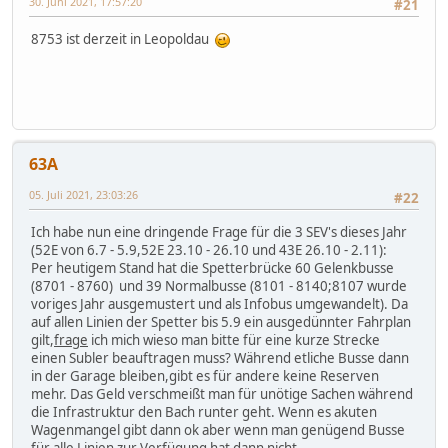
30. Juni 2021, 17:57:20
#21
8753 ist derzeit in Leopoldau
63A
05. Juli 2021, 23:03:26
#22
Ich habe nun eine dringende Frage für die 3 SEV's dieses Jahr
(52E von 6.7 - 5.9,52E 23.10 - 26.10 und 43E 26.10 - 2.11):
Per heutigem Stand hat die Spetterbrücke 60 Gelenkbusse
(8701 - 8760) und 39 Normalbusse (8101 - 8140;8107 wurde
voriges Jahr ausgemustert und als Infobus umgewandelt). Da
auf allen Linien der Spetter bis 5.9 ein ausgedünnter Fahrplan
gilt,
frage
ich mich wieso man bitte für eine kurze Strecke
einen Subler beauftragen muss? Während etliche Busse dann
in der Garage bleiben,gibt es für andere keine Reserven
mehr. Das Geld verschmeißt man für unötige Sachen während
die Infrastruktur den Bach runter geht. Wenn es akuten
Wagenmangel gibt dann ok aber wenn man genügend Busse
für alle Linien zur Verfügung hat dann nicht.