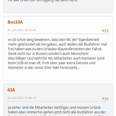
Bus33A
06. Juli 2021, 00:45:44
#23
es ist schon lang bewiesen, dass den WL der Eigenbetrieb
mehr geld kostet als Vergaben, auch wollen die Busfahrer mal
frei haben was zu den Urlaubs=Baustellenzeiten der Fall ist.
Denk nicht nur in Bussen sondern auch Menschen!
Also billiger und wohl für WL-Mitarbeiter auch humaner (und
beim SUB ist man vlt. froh über paar extra Dienste und
Kilometer in der sonst 30er-Takt Ferienzeit)...
63A
06. Juli 2021, 07:46:19
#24
Ja sicher sind die Mitarbeiter wichtiger und müssen Urlaub
haben aber immerhin gehen jetzt nicht alle Busfahrer aus der