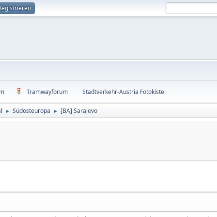
Registrieren
um
Tramwayforum
Stadtverkehr-Austria Fotokiste
l
Südosteuropa
[BA] Sarajevo
►
►