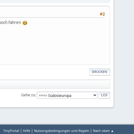
#2
e noch fahren
DRUCKEN
Gehe zu
|
|
|
TinyPortal
Hilfe
Nutzungsbedingungen und Regeln
Nach oben ▲