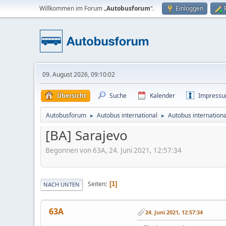
Willkommen im Forum „
Autobusforum
“.
Einloggen
09. August 2026, 09:10:02
Übersicht
Suche
Kalender
Impress
Autobusforum
Autobus international
Autobus internationa
►
►
[BA] Sarajevo
Begonnen von 63A, 24. Juni 2021, 12:57:34
Seiten
1
NACH UNTEN
63A
24. Juni 2021, 12:57:34