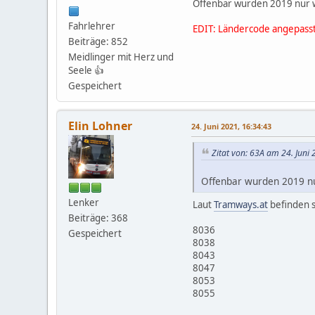
Offenbar wurden 2019 nur w
Fahrlehrer
EDIT: Ländercode angepass
Beiträge: 852
Meidlinger mit Herz und
Seele 👍
Gespeichert
Elin Lohner
24. Juni 2021, 16:34:43
Zitat von: 63A am 24. Juni
Offenbar wurden 2019 nu
Lenker
Laut
Tramways.at
befinden s
Beiträge: 368
8036
Gespeichert
8038
8043
8047
8053
8055