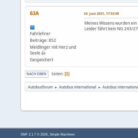
63A
24. Juni 2021, 17:53:00
Meines Wissens wurden ein p
Leider fährt kein NG 243/2
Fahrlehrer
Beiträge: 852
Meidlinger mit Herz und
Seele 👍
Gespeichert
Seiten
1
NACH OBEN
Autobusforum
Autobus international
Autobus internationa
►
►
,
SMF 2.1.7 © 2026
Simple Machines