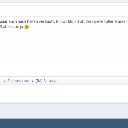
aar auch nach Italien verkauft. Bin wirklich froh,dass diese tollen Buss
73 aber nun ja
l
Südosteuropa
[BA] Sarajevo
►
►