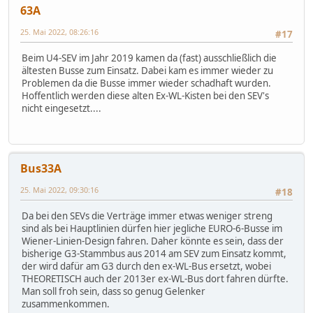
63A
25. Mai 2022, 08:26:16
#17
Beim U4-SEV im Jahr 2019 kamen da (fast) ausschließlich die
ältesten Busse zum Einsatz. Dabei kam es immer wieder zu
Problemen da die Busse immer wieder schadhaft wurden.
Hoffentlich werden diese alten Ex-WL-Kisten bei den SEV's
nicht eingesetzt....
Bus33A
25. Mai 2022, 09:30:16
#18
Da bei den SEVs die Verträge immer etwas weniger streng
sind als bei Hauptlinien dürfen hier jegliche EURO-6-Busse im
Wiener-Linien-Design fahren. Daher könnte es sein, dass der
bisherige G3-Stammbus aus 2014 am SEV zum Einsatz kommt,
der wird dafür am G3 durch den ex-WL-Bus ersetzt, wobei
THEORETISCH auch der 2013er ex-WL-Bus dort fahren dürfte.
Man soll froh sein, dass so genug Gelenker
zusammenkommen.