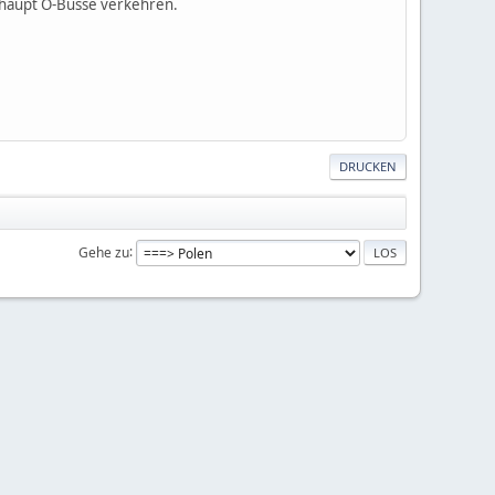
erhaupt O-Busse verkehren.
DRUCKEN
Gehe zu