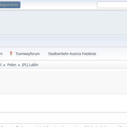
Registrieren
um
Tramwayforum
Stadtverkehr-Austria Fotokiste
l
Polen
[PL] Lublin
►
►