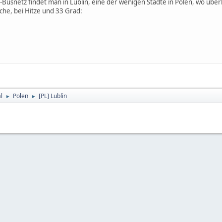
-Busnetz findet man in Lublin, eine der wenigen Städte in Polen, wo üb
che, bei Hitze und 33 Grad:
l
Polen
[PL] Lublin
►
►