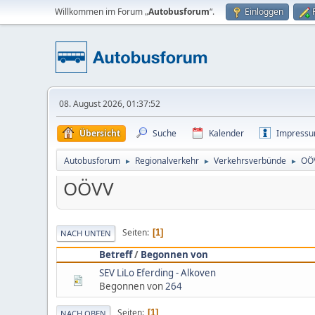
Willkommen im Forum „
Autobusforum
“.
Einloggen
08. August 2026, 01:37:52
Übersicht
Suche
Kalender
Impress
Autobusforum
Regionalverkehr
Verkehrsverbünde
OÖ
►
►
►
OÖVV
Seiten
1
NACH UNTEN
Betreff
/
Begonnen von
SEV LiLo Eferding - Alkoven
Begonnen von
264
Seiten
1
NACH OBEN