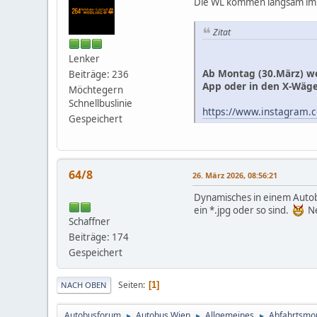
Die WL kommen langsam im 
Zitat
Lenker
Ab Montag (30.März) wer
Beiträge: 236
App oder in den X-Wäg
Möchtegern
Schnellbuslinie
https://www.instagram
Gespeichert
64/8
26. März 2026, 08:56:21
Dynamisches in einem Autobu
ein *.jpg oder so sind.
Ne
Schaffner
Beiträge: 174
Gespeichert
Seiten
1
NACH OBEN
Autobusforum
Autobus Wien
Allgemeines
Abfahrtsmon
►
►
►