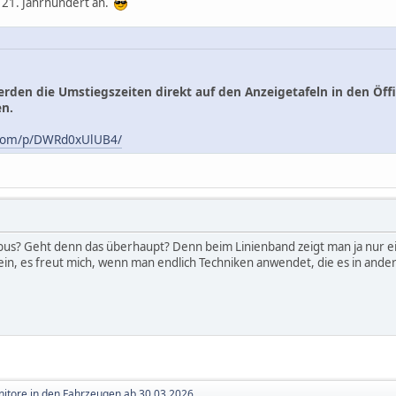
21. Jahrhundert an.
den die Umstiegszeiten direkt auf den Anzeigetafeln in den Öffis
en.
.com/p/DWRd0xUlUB4/
s? Geht denn das überhaupt? Denn beim Linienband zeigt man ja nur ein s
in, es freut mich, wenn man endlich Techniken anwendet, die es in andere
itore in den Fahrzeugen ab 30.03.2026