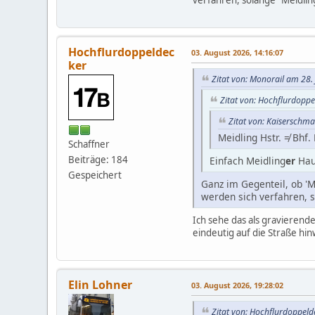
verfahren, solange "Meidlin
Hochflurdoppeldec
03. August 2026, 14:16:07
ker
Zitat von: Monorail am 28.
Zitat von: Hochflurdoppe
Zitat von: Kaiserschma
Meidling Hstr. ≠ Bhf.
Schaffner
Beiträge: 184
Einfach Meidling
er
Hau
Gespeichert
Ganz im Gegenteil, ob 'M
werden sich verfahren, 
Ich sehe das als gravierende
eindeutig auf die Straße hi
Elin Lohner
03. August 2026, 19:28:02
Zitat von: Hochflurdoppel