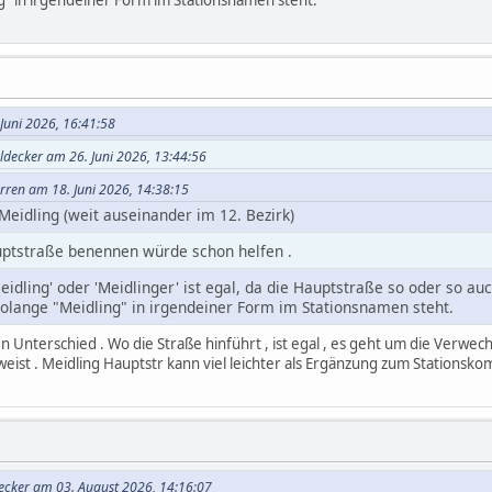
g" in irgendeiner Form im Stationsnamen steht.
 Juni 2026, 16:41:58
ldecker am 26. Juni 2026, 13:44:56
rren am 18. Juni 2026, 14:38:15
 Meidling (weit auseinander im 12. Bezirk)
ptstraße benennen würde schon helfen .
eidling' oder 'Meidlinger' ist egal, da die Hauptstraße so oder so au
solange "Meidling" in irgendeiner Form im Stationsnamen steht.
n Unterschied . Wo die Straße hinführt , ist egal , es geht um die Verwe
nweist . Meidling Hauptstr kann viel leichter als Ergänzung zum Stations
decker am 03. August 2026, 14:16:07