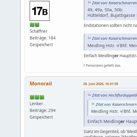
Zitat von: Kaiserschmarren
49, 49a, 50a, 50b:
Hütteldorf, Bujattigasse
Endstationen sollten nicht 
Schaffner
Beiträge: 184
Zitat von: Kaiserschmarren
Gespeichert
Meidling Hstr. ≠ Bhf. Mei
Einfach Meidling
er
Hauptstr
1 Person(en) gefällt das.
Monorail
28. Juni 2026, 16:41:58
Zitat von: Hochflurdoppeld
Lenker
Zitat von: Kaiserschmarr
Beiträge: 294
Meidling Hstr. ≠ Bhf. M
Gespeichert
Einfach Meidling
er
Haupt
Ganz im Gegenteil, ob 'Meidl