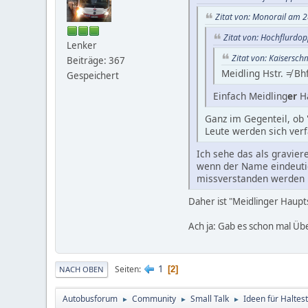
Zitat von: Monorail am 2
Zitat von: Hochflurdop
Lenker
Zitat von: Kaisersc
Beiträge: 367
Meidling Hstr. ≠ Bh
Gespeichert
Einfach Meidling
er
Ha
Ganz im Gegenteil, ob 
Leute werden sich verf
Ich sehe das als gravier
wenn der Name eindeutig 
missverstanden werden 
Daher ist "Meidlinger Haupt
Ach ja: Gab es schon mal Ü
1
Seiten
2
NACH OBEN
Autobusforum
Community
Small Talk
Ideen für Halte
►
►
►