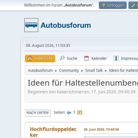
Willkommen im Forum „
Autobusforum
“.
Einloggen
08. August 2026, 11:03:35
Übersicht
Suche
Kalender
Impress
Autobusforum
Community
Small Talk
Ideen für Halte
►
►
►
Ideen für Haltestellenumbe
Begonnen von Kaiserschmarren, 17. Juni 2026, 09:40:39
1
Seiten
2
NACH UNTEN
Hochflurdoppeldec
26. Juni 2026, 13:44:56
ker