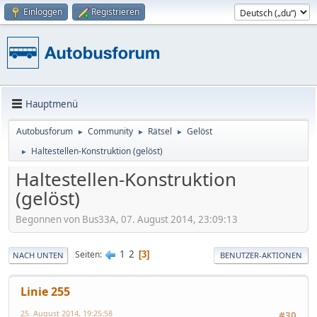
Einloggen
Registrieren
Hauptmenü
Autobusforum
Community
Rätsel
Gelöst
►
►
►
Haltestellen-Konstruktion (gelöst)
►
Haltestellen-Konstruktion
(gelöst)
Begonnen von Bus33A, 07. August 2014, 23:09:13
1
2
Seiten
3
NACH UNTEN
BENUTZER-AKTIONEN
Linie 255
25. August 2014, 19:25:58
#30