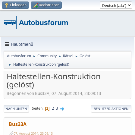
Einloggen
Registrieren
Hauptmenü
Autobusforum
Community
Rätsel
Gelöst
►
►
►
Haltestellen-Konstruktion (gelöst)
►
Haltestellen-Konstruktion
(gelöst)
Begonnen von Bus33A, 07. August 2014, 23:09:13
2
3
Seiten
1
NACH UNTEN
BENUTZER-AKTIONEN
Bus33A
07. August 2014, 23:09:13