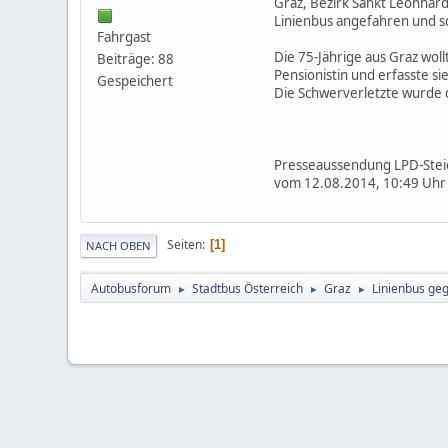
Graz, Bezirk Sankt Leonhar
Linienbus angefahren und s
Fahrgast
Die 75-Jährige aus Graz wol
Beiträge: 88
Pensionistin und erfasste si
Gespeichert
Die Schwerverletzte wurde 
Presseaussendung LPD-Ste
vom 12.08.2014, 10:49 Uhr
Seiten
1
NACH OBEN
Autobusforum
Stadtbus Österreich
Graz
Linienbus ge
►
►
►