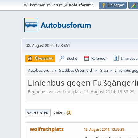
Willkommen im Forum „
Autobusforum
“.
Einloggen
08. August 2026, 17:35:51
Übersicht
Suche
Kalender
Impress
Autobusforum
Stadtbus Österreich
Graz
Linienbus ge
►
►
►
Linienbus gegen Fußgängeri
Begonnen von wolfrathplatz, 12. August 2014, 13:35:29
Seiten
1
NACH UNTEN
wolfrathplatz
12. August 2014, 13:35:29