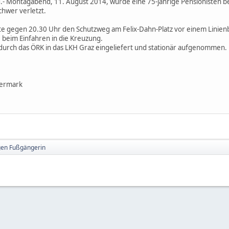
d.- Montagabend, 11. August 2014, wurde eine 75-jährige Pensionisten
chwer verletzt.
lte gegen 20.30 Uhr den Schutzweg am Felix-Dahn-Platz vor einem Linie
e beim Einfahren in die Kreuzung.
durch das ÖRK in das LKH Graz eingeliefert und stationär aufgenommen.
iermark
gen Fußgängerin