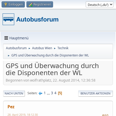
Einloggen
Registrieren
Hauptmenü
Autobusforum
Autobus Wien
Technik
►
►
GPS und Überwachung durch die Disponenten der WL
►
GPS und Überwachung durch
die Disponenten der WL
Begonnen von wolfrathplatz, 22. August 2014, 12:36:58
1
...
3
4
Seiten
5
NACH UNTEN
BENUTZER-AKTIONEN
Pez
28. April 2019, 18:12:30
#60