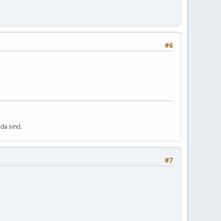
#6
da sind.
#7