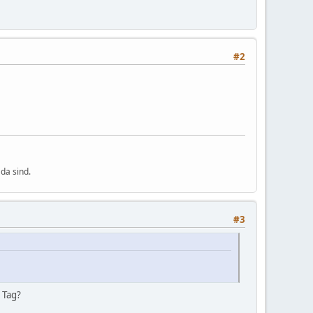
#2
da sind.
#3
 Tag?