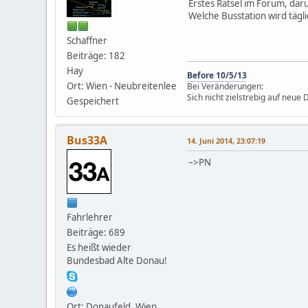
Erstes Rätsel im Forum, da
Welche Busstation wird tägl
Schaffner
Beiträge: 182
Hay
Before 10/5/13
Ort: Wien - Neubreitenlee
Bei Veränderungen:
Sich nicht zielstrebig auf neue
Gespeichert
Bus33A
14. Juni 2014, 23:07:19
–>PN
Fahrlehrer
Beiträge: 689
Es heißt wieder
Bundesbad Alte Donau!
Ort: Donaufeld, Wien