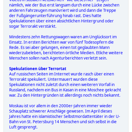
nämlich, wie der Bus erst langsam durch eine Lücke zwischen
anderen Fahrzeugen manövriert wird und dann die Treppe
der Fußgängerunterführung hinab rast. Dies hatte
Spekulationen über einen absichtlichen Hintergrund oder
sogar Terrorakt verstärkt.
Mindestens zehn Rettungswagen waren am Unglücksort im
Einsatz. In ersten Berichten war von fünf Todesopfern die
Rede. Es sei aber gelungen, einen tot geglaubten Mann
wiederzubeleben, berichteten örtliche Medien. Etliche weitere
Menschen sollen nach Agenturberichten verletzt sein.
Spekulationen über Terrortat
Auf russischen Seiten im Internet wurde rasch über einen
Terrorakt spekuliert. Untermauert wurden diese
Spekulationen nicht zuletzt durch einen weiteren Vorfall in
Russland, nachdem ein Bus in Kasan in eine Moschee gekracht
war. Zu den Hintergründen ist allerdings noch nichts bekannt.
Moskau ist vor allem in den 2000er-Jahren immer wieder
Schauplatz schwerer Anschläge gewesen. Im April dieses
Jahres hatte ein islamistischer Selbstmordattentäter in der U-
Bahn von St. Petersburg 14 Menschen und sich selbst in die
Luft gesprengt.