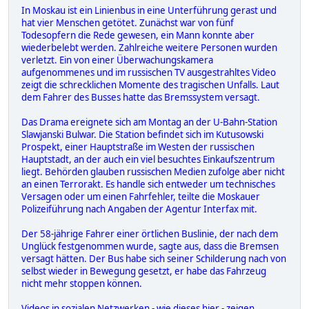
In Moskau ist ein Linienbus in eine Unterführung gerast und
hat vier Menschen getötet. Zunächst war von fünf
Todesopfern die Rede gewesen, ein Mann konnte aber
wiederbelebt werden. Zahlreiche weitere Personen wurden
verletzt. Ein von einer Überwachungskamera
aufgenommenes und im russischen TV ausgestrahltes Video
zeigt die schrecklichen Momente des tragischen Unfalls. Laut
dem Fahrer des Busses hatte das Bremssystem versagt.
Das Drama ereignete sich am Montag an der U-Bahn-Station
Slawjanski Bulwar. Die Station befindet sich im Kutusowski
Prospekt, einer Hauptstraße im Westen der russischen
Hauptstadt, an der auch ein viel besuchtes Einkaufszentrum
liegt. Behörden glauben russischen Medien zufolge aber nicht
an einen Terrorakt. Es handle sich entweder um technisches
Versagen oder um einen Fahrfehler, teilte die Moskauer
Polizeiführung nach Angaben der Agentur Interfax mit.
Der 58-jährige Fahrer einer örtlichen Buslinie, der nach dem
Unglück festgenommen wurde, sagte aus, dass die Bremsen
versagt hätten. Der Bus habe sich seiner Schilderung nach von
selbst wieder in Bewegung gesetzt, er habe das Fahrzeug
nicht mehr stoppen können.
Videos in sozialen Netzwerken - wie dieses hier - zeigen