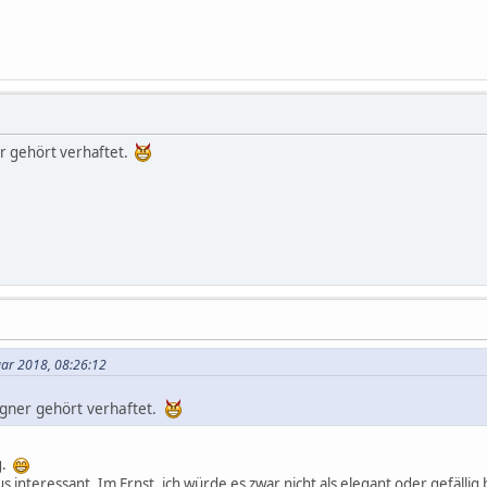
er gehört verhaftet.
uar 2018, 08:26:12
igner gehört verhaftet.
ig.
s interessant. Im Ernst, ich würde es zwar nicht als elegant oder gefällig