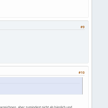
#9
#10
 bezeichnen, aber zumindest nicht als hässlich und