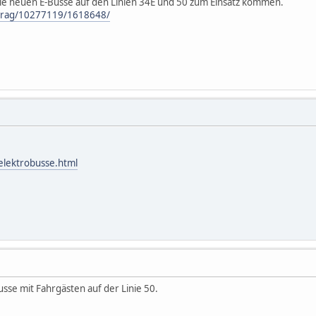
ie neuen E-Busse auf den Linien 34E und 50 zum Einsatz kommen.
itrag/10277119/1618648/
/elektrobusse.html
usse mit Fahrgästen auf der Linie 50.