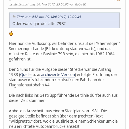
Letzte Bearbeitung
: 30. Mai 2017, 23:50:05 von RobertK
Zitat von: 65A am 29. Mai 2017, 19:09:45
Oder wars gar der alte 79B?
Hier nun die Auflösung: wir befinden uns auf der "ehemaligen"
Simmeringer Lände (Blickrichtung stadteinwärts), und das
müssten Reste der Buslinie 79B sein, die hier bis
1982
1984
gefahren ist.
Der Grund für die Aufgabe dieser Strecke war die Anfang
1983 (
Quelle
bzw.
archivierte Version
) erfolgte Eröffnung der
stadtauswärts führenden rechtsufrigen Fahrbahn der
Flughafenautobahn A4.
Die nach links ins Gestrüpp führende Leitlinie dürfte auch aus
dieser Zeit stammen.
Anbei ein Ausschnitt aus einem Stadtplan von 1981. Die
gezeigte Stelle befindet sich über dem (rechten) Text
"Wildpretstr." dort, wo die Buslinie zu einem Schlenker um die
neu errichtete Autobahnbrücke ansetzt.