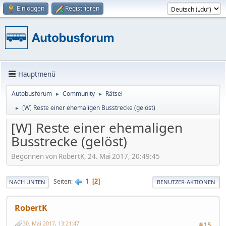
Einloggen
Registrieren
Hauptmenü
Autobusforum
Community
Rätsel
►
►
[W] Reste einer ehemaligen Busstrecke (gelöst)
►
[W] Reste einer ehemaligen
Busstrecke (gelöst)
Begonnen von RobertK, 24. Mai 2017, 20:49:45
1
Seiten
2
NACH UNTEN
BENUTZER-AKTIONEN
RobertK
30. Mai 2017, 13:21:47
#15