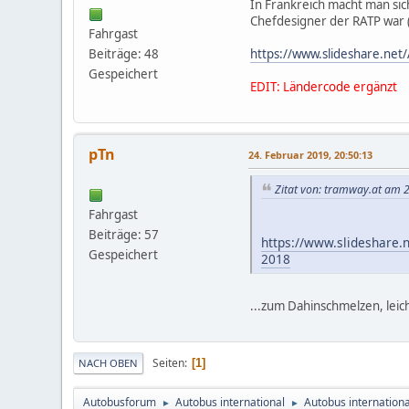
In Frankreich macht man sic
Chefdesigner der RATP war (
Fahrgast
Beiträge: 48
https://www.slideshare.net/
Gespeichert
EDIT: Ländercode ergänzt
pTn
24. Februar 2019, 20:50:13
Zitat von: tramway.at am 
Fahrgast
Beiträge: 57
https://www.slideshare.n
Gespeichert
2018
...zum Dahinschmelzen, leic
Seiten
1
NACH OBEN
Autobusforum
Autobus international
Autobus internationa
►
►