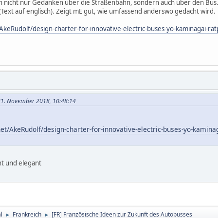
h nicht nur Gedanken über die Straßenbahn, sondern auch über den Bus. 
Text auf englisch). Zeigt mE gut, wie umfassend anderswo gedacht wird.
AkeRudolf/design-charter-for-innovative-electric-buses-yo-kaminagai-rat
21. November 2018, 10:48:14
et/AkeRudolf/design-charter-for-innovative-electric-buses-yo-kaminag
ht und elegant
l
Frankreich
[FR] Französische Ideen zur Zukunft des Autobusses
►
►