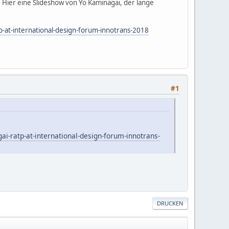
Hier eine Slideshow von Yo Kaminagai, der lange
p-at-international-design-forum-innotrans-2018
#1
ai-ratp-at-international-design-forum-innotrans-
DRUCKEN