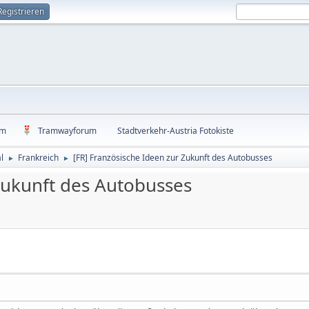
Registrieren
um
Tramwayforum
Stadtverkehr-Austria Fotokiste
l
Frankreich
[FR] Französische Ideen zur Zukunft des Autobusses
►
►
Zukunft des Autobusses
4