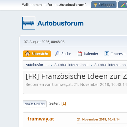
Willkommen im Forum „
Autobusforum
“.
Einloggen
07. August 2026, 00:48:08
Übersicht
Suche
Kalender
Impress
Autobusforum
Autobus international
Autobus internationa
►
►
[FR] Französische Ideen zur 
Begonnen von tramway.at, 21. November 2018, 10:48:1
Seiten
1
NACH UNTEN
tramway.at
21. November 2018, 10:48:14