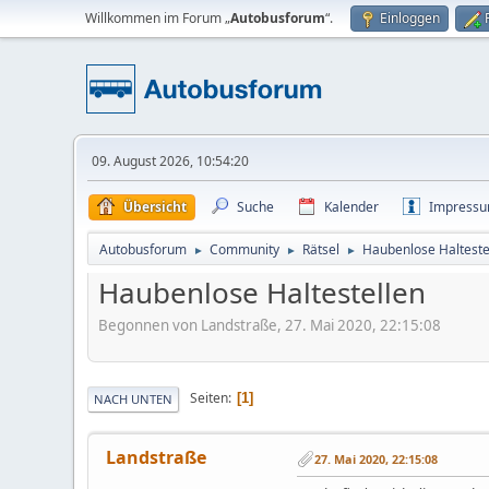
Willkommen im Forum „
Autobusforum
“.
Einloggen
09. August 2026, 10:54:20
Übersicht
Suche
Kalender
Impress
Autobusforum
Community
Rätsel
Haubenlose Halteste
►
►
►
Haubenlose Haltestellen
Begonnen von Landstraße, 27. Mai 2020, 22:15:08
Seiten
1
NACH UNTEN
Landstraße
27. Mai 2020, 22:15:08