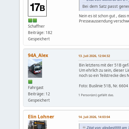
Bei dem Satz passt gene
Nein es ist schon gut , dass
Presseaussendung verschwei
Schaffner
Beiträge: 182
Gespeichert
94A_Alex
13. Juli 2026, 12:04:32
Bin letztens mit der 51B ge
Um ehrlich zu sein, dieser Li
noch so ein Teilstrecke des N
Foto: Buslinie 51B, Nr. 660
Fahrgast
Beiträge: 12
1 Person(en) gefällt das.
Gespeichert
Elin Lohner
14. Juli 2026, 14:03:04
Zitat von: alexbest999 am 1