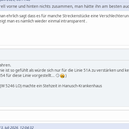
rell vorne und hinten nichts zusammen, man hätte ihn am besten a
 man ehrlich sagt dass es für manche Streckenstücke eine Verschlechterung 
gt man es nämlich wieder einmal intransparent .
fahren.
nie ist so gefühlt als würde sich nur für die Linie 51A zu verstärken und 
54 für diese Linie vorgestellt... 🙄
)
4 (W 5246 LO) machte ein Stehzeit in Hanusch-Krankenhaus
3. Juli 2026, 12:04:32