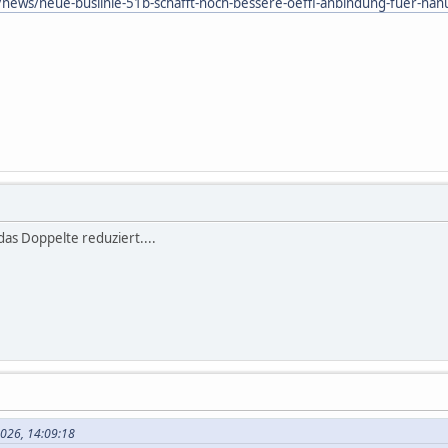
t/news/neue-buslinie-51b-schafft-noch-bessere-oeffi-anbindung-fuer-ha
 das Doppelte reduziert....
2026, 14:09:18