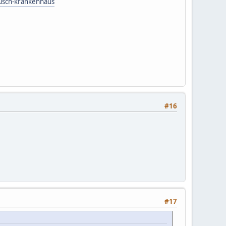
nusch-krankenhaus
#16
#17