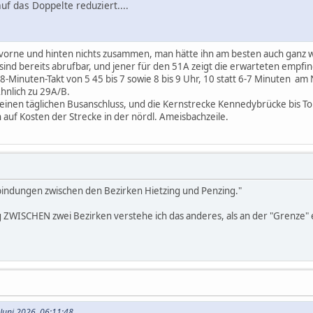
auf das Doppelte reduziert....
l vorne und hinten nichts zusammen, man hätte ihn am besten auch ganz
 sind bereits abrufbar, und jener für den 51A zeigt die erwarteten empf
6-8-Minuten-Takt von 5 45 bis 7 sowie 8 bis 9 Uhr, 10 statt 6-7 Minuten am 
nlich zu 29A/B.
nen täglichen Busanschluss, und die Kernstrecke Kennedybrücke bis Tor
uf Kosten der Strecke in der nördl. Ameisbachzeile.
bindungen zwischen den Bezirken Hietzing und Penzing."
g ZWISCHEN zwei Bezirken verstehe ich das anderes, als an der "Grenze
 Juni 2026, 06:11:48