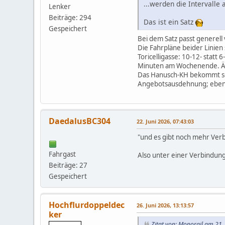
...werden die Intervalle 
Lenker
Beiträge: 294
Das ist ein Satz
Gespeichert
Bei dem Satz passt generel
Die Fahrpläne beider Linien
Toricelligasse: 10-12- statt 
Minuten am Wochenende. Äh
Das Hanusch-KH bekommt sei
Angebotsausdehnung; eben a
DaedalusBC304
22. Juni 2026, 07:43:03
"und es gibt noch mehr Ver
Fahrgast
Also unter einer Verbindun
Beiträge: 27
Gespeichert
Hochflurdoppeldec
26. Juni 2026, 13:13:57
ker
Zitat von: Monorail am 21.