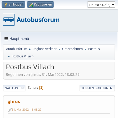
Einloggen
Registrieren
Hauptmenü
Autobusforum
Regionalverkehr
Unternehmen
Postbus
►
►
►
Postbus Villach
►
Postbus Villach
Begonnen von ghrus, 31. Mai 2022, 18:08:29
Seiten
1
NACH UNTEN
BENUTZER-AKTIONEN
ghrus
31. Mai 2022, 18:08:29