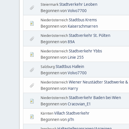
Stadtverkehr Leoben
Steiermark
Begonnen von
Volvo7700
Stadtbus Krems
Niederösterreich
Begonnen von
Kaiserschmarren
Stadtverkehr St. Pölten
Niederösterreich
Begonnen von
89A
Stadtverkehr Ybbs
Niederösterreich
Begonnen von
Linie 255
Stadtbus Hallein
Salzburg
Begonnen von
Volvo7700
Wiener Neustädter Stadtwerke &
Niederösterreich
Begonnen von
Harry
Stadtverkehr Baden bei Wien
Niederösterreich
Begonnen von
Cracovian_E1
Villach Stadtverkehr
Kärnten
Begonnen von
pTn
Haltestellenansagen/Anzeigen
Innsbruck