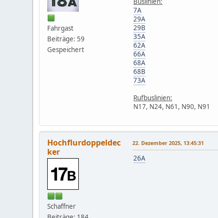
Buslinien:
7A
29A
29B
Fahrgast
35A
Beiträge: 59
62A
Gespeichert
66A
68A
68B
73A
Rufbuslinien:
N17, N24, N61, N90, N91
Hochflurdoppeldec
22. Dezember 2025, 13:45:31
ker
26A
Schaffner
Beiträge: 184