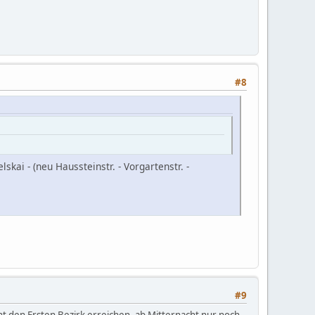
#8
kai - (neu Haussteinstr. - Vorgartenstr. -
#9