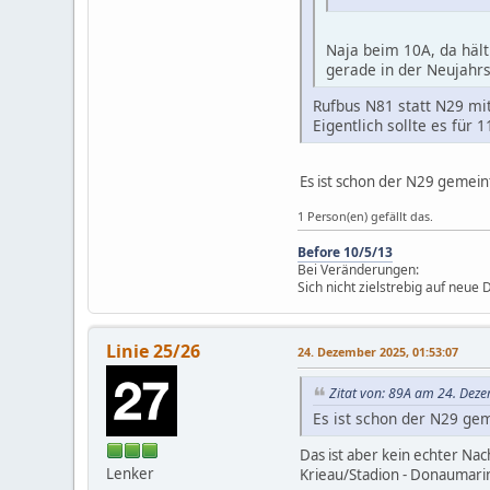
Naja beim 10A, da hält
gerade in der Neujahrs
Rufbus N81 statt N29 mi
Eigentlich sollte es für
Es ist schon der N29 gemein
1 Person(en) gefällt das.
Before 10/5/13
Bei Veränderungen:
Sich nicht zielstrebig auf neue
Linie 25/26
24. Dezember 2025, 01:53:07
Zitat von: 89A am 24. Dez
Es ist schon der N29 ge
Das ist aber kein echter Nac
Lenker
Krieau/Stadion - Donaumarin