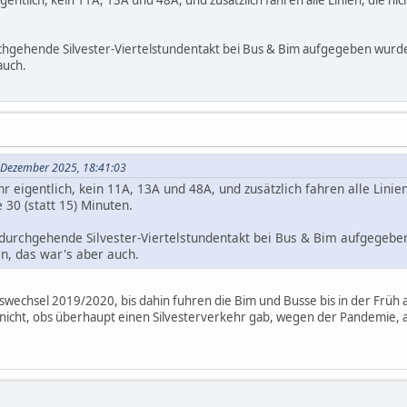
eigentlich, kein 11A, 13A und 48A, und zusätzlich fahren alle Linien, die n
gehende Silvester-Viertelstundentakt bei Bus & Bim aufgegeben wurde? E
auch.
. Dezember 2025, 18:41:03
hr eigentlich, kein 11A, 13A und 48A, und zusätzlich fahren alle Linie
 30 (statt 15) Minuten.
urchgehende Silvester-Viertelstundentakt bei Bus & Bim aufgegeben
en, das war's aber auch.
reswechsel 2019/2020, bis dahin fuhren die Bim und Busse bis in der Fr
nicht, obs überhaupt einen Silvesterverkehr gab, wegen der Pandemie, a