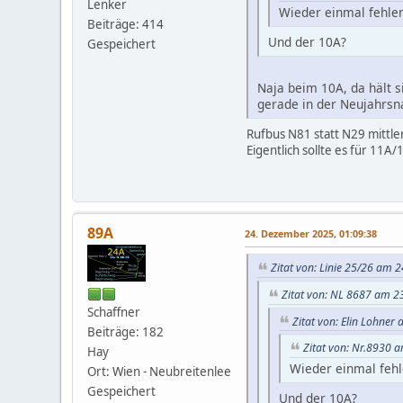
Lenker
Wieder einmal fehlen
Beiträge: 414
Und der 10A?
Gespeichert
Naja beim 10A, da hält s
gerade in der Neujahrsna
Rufbus N81 statt N29 mittle
Eigentlich sollte es für 11A
89A
24. Dezember 2025, 01:09:38
Zitat von: Linie 25/26 am 
Zitat von: NL 8687 am 2
Schaffner
Zitat von: Elin Lohne
Beiträge: 182
Zitat von: Nr.8930 
Hay
Wieder einmal fehl
Ort: Wien - Neubreitenlee
Gespeichert
Und der 10A?