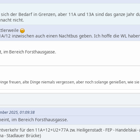
 sich der Bedarf in Grenzen, aber 11A und 13A sind das ganze Jahr du
nacht nicht.
ttlerweile
 11A/12 inzwischen auch einen Nachtbus geben. Ich hoffe die WL haben
t, im Bereich Forsthausgasse.
 Dinge freuen, alte Dinge niemals vergessen, aber noch solange genießen, wie sie 
ember 2025, 01:09:38
meint, im Bereich Forsthausgasse.
htverkehr für den 11A+12+U2+77A zw. Heiligenstadt - FEP - Handelskai - (ne
a - Stadlauer Brücke)