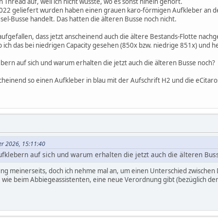
Thread auf, weil ich nicht wüsste, wo es sonst hinein gehört.
 2022 geliefert wurden haben einen grauen karo-förmigen Aufkleber an de
esel-Busse handelt. Das hatten die älteren Busse noch nicht.
 aufgefallen, dass jetzt anscheinend auch die ältere Bestands-Flotte nac
ich das bei niedrigen Capacity gesehen (850x bzw. niedrige 851x) und h
ebern auf sich und warum erhalten die jetzt auch die älteren Busse noch?
heinend so einen Aufkleber in blau mit der Aufschrift H2 und die eCitaros
ner 2026, 15:11:40
fklebern auf sich und warum erhalten die jetzt auch die älteren Bus
ung meinerseits, doch ich nehme mal an, um einen Unterschied zwischen 
 wie beim Abbiegeassistenten, eine neue Verordnung gibt (bezüglich der 