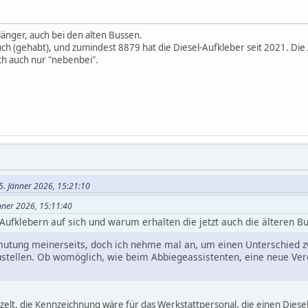
länger, auch bei den alten Bussen.
ch (gehabt), und zumindest 8879 hat die Diesel-Aufkleber seit 2021. Die
ch auch nur "nebenbei".
05. Jänner 2026, 15:21:10
änner 2026, 15:11:40
Aufklebern auf sich und warum erhalten die jetzt auch die älteren B
rmutung meinerseits, doch ich nehme mal an, um einen Unterschied zw
stellen. Ob womöglich, wie beim Abbiegeassistenten, eine neue Vero
elt, die Kennzeichnung wäre für das Werkstattpersonal, die einen Diese