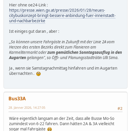
Hier ohne oe24-Link :
https://presse.wien.gv.at/presse/2026/01/28/neues-
citybuskonzept-bringt-bessere-anbindung-fuer-innenstadt-
und-nachbarbezirke
Ist einiges gut daran , aber :
,,So können unsere Fahrgäste in Zukunft mit der Linie 2A vom
Herzen des ersten Bezirks direkt zum Flanieren am
Karmelitermarkt oder
zum gemütlichen Sonntagsausflug in den
Augarten
gelangen", so Öffi- und Planungsstadträtin Ulli Sima.
Ja , wenn sie Samstagnachmittag hinfahren und im Augarten
übernachten .
Bus33A
28. Jänner 2026, 14:27:05
#2
Wäre eigentlich langsam an der Zeit, dass alle Busse Mo-So
zumindest von 6-22 fahren. Dann hätten 2A & 3A vielleicht
sogar mal Fahrgäste