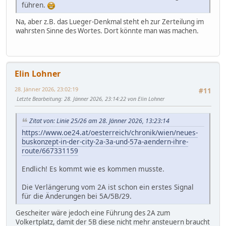
führen.
Na, aber z.B. das Lueger-Denkmal steht eh zur Zerteilung im
wahrsten Sinne des Wortes. Dort könnte man was machen.
Elin Lohner
28. Jänner 2026, 23:02:19
#11
Letzte Bearbeitung
: 28. Jänner 2026, 23:14:22 von Elin Lohner
Zitat von: Linie 25/26 am 28. Jänner 2026, 13:23:14
https://www.oe24.at/oesterreich/chronik/wien/neues-
buskonzept-in-der-city-2a-3a-und-57a-aendern-ihre-
route/667331159
Endlich! Es kommt wie es kommen musste.
Die Verlängerung vom 2A ist schon ein erstes Signal
für die Änderungen bei 5A/5B/29.
Gescheiter wäre jedoch eine Führung des 2A zum
Volkertplatz, damit der 5B diese nicht mehr ansteuern braucht