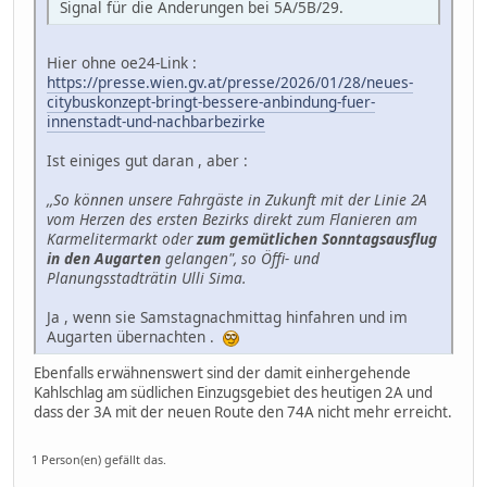
Signal für die Änderungen bei 5A/5B/29.
Hier ohne oe24-Link :
https://presse.wien.gv.at/presse/2026/01/28/neues-
citybuskonzept-bringt-bessere-anbindung-fuer-
innenstadt-und-nachbarbezirke
Ist einiges gut daran , aber :
,,So können unsere Fahrgäste in Zukunft mit der Linie 2A
vom Herzen des ersten Bezirks direkt zum Flanieren am
Karmelitermarkt oder
zum gemütlichen Sonntagsausflug
in den Augarten
gelangen", so Öffi- und
Planungsstadträtin Ulli Sima.
Ja , wenn sie Samstagnachmittag hinfahren und im
Augarten übernachten .
Ebenfalls erwähnenswert sind der damit einhergehende
Kahlschlag am südlichen Einzugsgebiet des heutigen 2A und
dass der 3A mit der neuen Route den 74A nicht mehr erreicht.
1 Person(en) gefällt das.