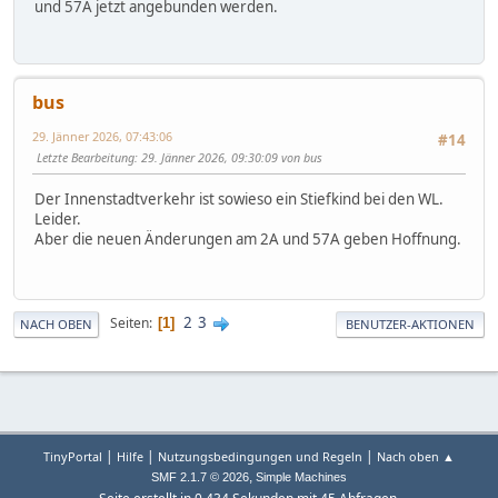
und 57A jetzt angebunden werden.
bus
29. Jänner 2026, 07:43:06
#14
Letzte Bearbeitung
: 29. Jänner 2026, 09:30:09 von bus
Der Innenstadtverkehr ist sowieso ein Stiefkind bei den WL.
Leider.
Aber die neuen Änderungen am 2A und 57A geben Hoffnung.
2
3
Seiten
1
NACH OBEN
BENUTZER-AKTIONEN
|
|
|
TinyPortal
Hilfe
Nutzungsbedingungen und Regeln
Nach oben ▲
,
SMF 2.1.7 © 2026
Simple Machines