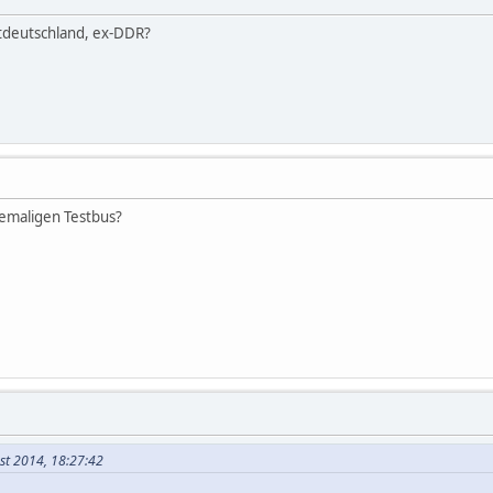
stdeutschland, ex-DDR?
hemaligen Testbus?
st 2014, 18:27:42