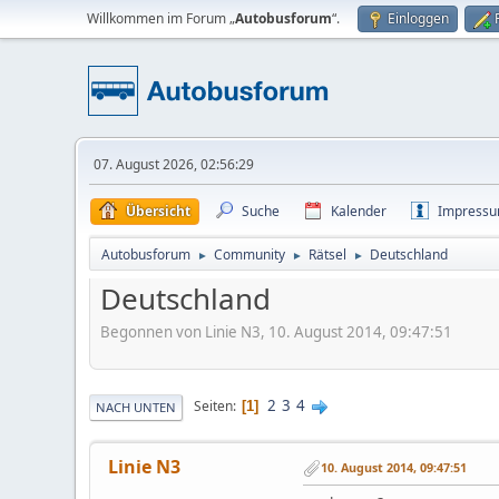
Willkommen im Forum „
Autobusforum
“.
Einloggen
07. August 2026, 02:56:29
Übersicht
Suche
Kalender
Impress
Autobusforum
Community
Rätsel
Deutschland
►
►
►
Deutschland
Begonnen von Linie N3, 10. August 2014, 09:47:51
2
3
4
Seiten
1
NACH UNTEN
Linie N3
10. August 2014, 09:47:51