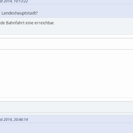
st 2014, 10:13:22
r Landeshauptstadt?
unde Bahnfahrt eine erreichbar.
st 2014, 20:46:14