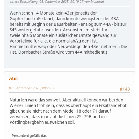
Letzte Bearbeitung
: 06. September 2025, 20:19:27 von Monorail
Wenn schon +4 Monate kein 43er jenseits der
Güpferlingstraße fährt, dann könnte wenigstens der 43A
bereits mit Beginn der Bauarbeiten - analog zum 44A - bis zur
S45 weitergeführt werden. Ansonsten entsteht für
zweieinhalb Monate ein zusätzlicher Umsteigezwang zur
Vorortelinie für alle, die normal ab/zu den Hst.
Himmelmutterweg oder Neuwaldegg den 43er nehmen. (Die
Hst. Dornbacher Straße wird vom 44A mitbedient.)
abc
07. September 2025, 09:28:38
#143
Natürlich wäre das sinnvoll. Aber aktuell können wir bei den
Wiener Linien froh sein, dass es überhaupt ein Ersatzangebot
gibt und sie nicht nach dem Modell 18 oder 71 darauf
verweisen, dass man auf die Linien 25, 79B und die
Pöstlingbergbahn ausweichen soll.
1 Person(en) gefällt das.