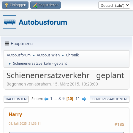
Einloggen
Registrieren
Hauptmenü
Autobusforum
Autobus Wien
Chronik
►
►
Schienenersatzverkehr - geplant
►
Schienenersatzverkehr - geplant
Begonnen von abraham, 15. März 2015, 13:23:00
1
...
8
9
11
Seiten
10
NACH UNTEN
BENUTZER-AKTIONEN
Harry
08. Juli 2025, 21:36:11
#135