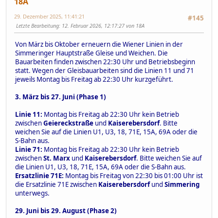
18A
29. Dezember 2025, 11:41:21
#145
Letzte Bearbeitung
: 12. Februar 2026, 12:17:27 von 18A
Von März bis Oktober erneuern die Wiener Linien in der
Simmeringer Hauptstraße Gleise und Weichen. Die
Bauarbeiten finden zwischen 22:30 Uhr und Betriebsbeginn
statt. Wegen der Gleisbauarbeiten sind die Linien 11 und 71
jeweils Montag bis Freitag ab 22:30 Uhr kurzgeführt.
3. März bis 27. Juni (Phase 1)
Linie 11:
Montag bis Freitag ab 22:30 Uhr kein Betrieb
zwischen
Geiereckstraße
und
Kaiserebersdorf
. Bitte
weichen Sie auf die Linien U1, U3, 18, 71E, 15A, 69A oder die
S-Bahn aus.
Linie 71:
Montag bis Freitag ab 22:30 Uhr kein Betrieb
zwischen
St. Marx
und
Kaiserebersdorf
. Bitte weichen Sie auf
die Linien U1, U3, 18, 71E, 15A, 69A oder die S-Bahn aus.
Ersatzlinie 71E:
Montag bis Freitag von 22:30 bis 01:00 Uhr ist
die Ersatzlinie 71E zwischen
Kaiserebersdorf
und
Simmering
unterwegs.
29. Juni bis 29. August (Phase 2)