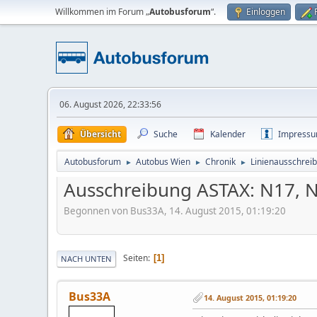
Willkommen im Forum „
Autobusforum
“.
Einloggen
06. August 2026, 22:33:56
Übersicht
Suche
Kalender
Impress
Autobusforum
Autobus Wien
Chronik
Linienausschrei
►
►
►
Ausschreibung ASTAX: N17, N
Begonnen von Bus33A, 14. August 2015, 01:19:20
Seiten
1
NACH UNTEN
Bus33A
14. August 2015, 01:19:20