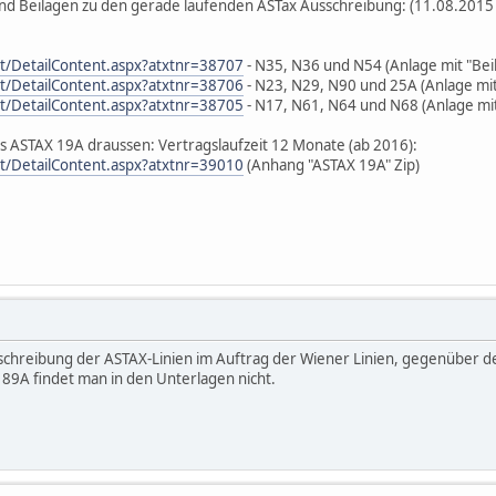
 und Beilagen zu den gerade laufenden ASTax Ausschreibung: (11.08.2015 -
at/DetailContent.aspx?atxtnr=38707
- N35, N36 und N54 (Anlage mit "B
at/DetailContent.aspx?atxtnr=38706
- N23, N29, N90 und 25A (Anlage m
at/DetailContent.aspx?atxtnr=38705
- N17, N61, N64 und N68 (Anlage m
das ASTAX 19A draussen: Vertragslaufzeit 12 Monate (ab 2016):
at/DetailContent.aspx?atxtnr=39010
(Anhang "ASTAX 19A" Zip)
sschreibung der ASTAX-Linien im Auftrag der Wiener Linien, gegenüber der
& 89A findet man in den Unterlagen nicht.