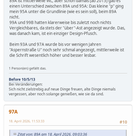
89A ist mittlerweile WL, aber schon damals (ab 2013) gab es
einen Unterschied zwischen 89A und 95A: Das kleine "p" ging
mein 95A unter die Grundlinie (wie es sein soll), beim 89A
nicht.
99A und 99B hatten klarerweise bis zuletzt noch nichts
Vergleichbares, da stets der "über"-Ast angezeigt wurde. Das,
was danach kam, ist ein einziger Design-Pfusch.
Beim 93A und 97A wurde bis vor wenigen Jahren
"Aspernstraße U" noch sehr schmal angezeigt, mittlerweile ist
die Schrift wesentlich höher und besser lesbar.
1 Person(en) gefällt das.
Before 10/5/13
Bei Veränderungen:
Sich nicht zielstrebig auf neue Dinge freuen, alte Dinge niemals
vergessen, aber noch solange genießen, wie sie da sind.
97A
18. April 2026, 11:53:33
#10
Zitat von: 89A am 18. April 2026, 09:03:36