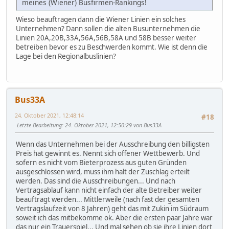
meines (Wiener) Busfirmen-Rankings!
Wieso beauftragen dann die Wiener Linien ein solches
Unternehmen? Dann sollen die alten Busunternehmen die
Linien 20A,20B,33A,56A,56B,58A und 58B besser weiter
betreiben bevor es zu Beschwerden kommt. Wie ist denn die
Lage bei den Regionalbuslinien?
Bus33A
24. Oktober 2021, 12:48:14
#18
Letzte Bearbeitung
: 24. Oktober 2021, 12:50:29 von Bus33A
Wenn das Unternehmen bei der Ausschreibung den billigsten
Preis hat gewinnt es. Nennt sich offener Wettbewerb. Und
sofern es nicht vom Bieterprozess aus guten Gründen
ausgeschlossen wird, muss ihm halt der Zuschlag erteilt
werden. Das sind die Ausschreibungen... Und nach
Vertragsablauf kann nicht einfach der alte Betreiber weiter
beauftragt werden... Mittlerweile (nach fast der gesamten
Vertragslaufzeit von 8 Jahren) geht das mit Zukin im Südraum
soweit ich das mitbekomme ok. Aber die ersten paar Jahre war
das nur ein Trauerspiel... Und mal sehen ob sie ihre Linien dort