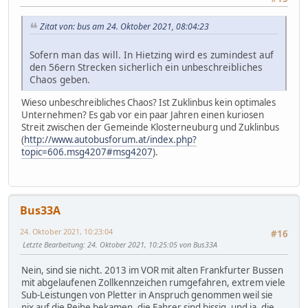
Zitat von: bus am 24. Oktober 2021, 08:04:23
Sofern man das will. In Hietzing wird es zumindest auf
den 56ern Strecken sicherlich ein unbeschreibliches
Chaos geben.
Wieso unbeschreibliches Chaos? Ist Zuklinbus kein optimales
Unternehmen? Es gab vor ein paar Jahren einen kuriosen
Streit zwischen der Gemeinde Klosterneuburg und Zuklinbus
(
http://www.autobusforum.at/index.php?
topic=606.msg4207#msg4207
).
Bus33A
24. Oktober 2021, 10:23:04
#16
Letzte Bearbeitung
: 24. Oktober 2021, 10:25:05 von Bus33A
Nein, sind sie nicht. 2013 im VOR mit alten Frankfurter Bussen
mit abgelaufenen Zollkennzeichen rumgefahren, extrem viele
Sub-Leistungen von Pletter in Anspruch genommen weil sie
nix auf die Reihe bekamen, die Fahrer sind bissig, und ja, die