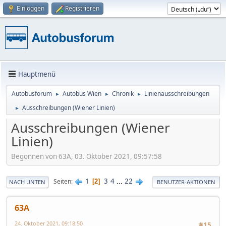
Einloggen
Registrieren
Hauptmenü
Autobusforum
Autobus Wien
Chronik
Linienausschreibungen
►
►
►
Ausschreibungen (Wiener Linien)
►
Ausschreibungen (Wiener
Linien)
Begonnen von 63A, 03. Oktober 2021, 09:57:58
1
3
4
...
22
Seiten
2
NACH UNTEN
BENUTZER-AKTIONEN
63A
24. Oktober 2021, 09:18:50
#15