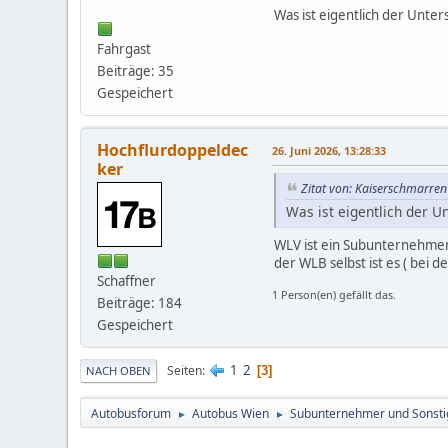
Was ist eigentlich der Unt
Fahrgast
Beiträge: 35
Gespeichert
Hochflurdoppeldec
26. Juni 2026, 13:28:33
ker
Zitat von: Kaiserschmarren
Was ist eigentlich der 
WLV ist ein Subunternehmen 
der WLB selbst ist es ( bei 
Schaffner
1 Person(en) gefällt das.
Beiträge: 184
Gespeichert
1
2
Seiten
3
NACH OBEN
Autobusforum
Autobus Wien
Subunternehmer und Sonsti
►
►