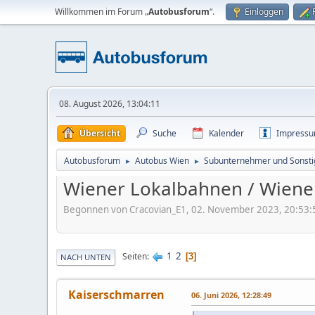
Willkommen im Forum „
Autobusforum
“.
Einloggen
08. August 2026, 13:04:11
Übersicht
Suche
Kalender
Impress
Autobusforum
Autobus Wien
Subunternehmer und Sonsti
►
►
Wiener Lokalbahnen / Wiene
Begonnen von Cracovian_E1, 02. November 2023, 20:53:
1
2
Seiten
3
NACH UNTEN
Kaiserschmarren
06. Juni 2026, 12:28:49