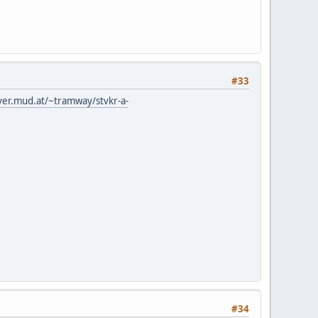
#33
ver.mud.at/~tramway/stvkr-a-
#34