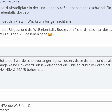
 2026, 10:57:01
hard-Abstellplatz in der Hackinger Straße, ebenso der Gschwindl für 
ebenfalls dort ab.
endet den Platz mWn. kaum bis gar nicht mehr.
endet Blaguss und die WLB ebenfalls. Busse vom Richard muss man dort a
öfters aus der S80 gesehen habe
Hütteldorf wurde schon vorlängern geschlossen; diese dient ab und zu als
ange keine Dr.Richard Busse weil er dort die Linie an Zuklin verloren hat.
 44A; 45A & 46A/B beheimatet
m 47A die WLB fährt?
emerkt...