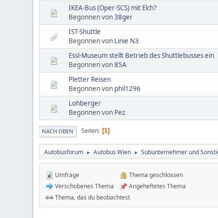
IKEA-Bus (Oper-SCS) mit Elch?
Begonnen von
38ger
IST-Shuttle
Begonnen von
Linie N3
Essl-Museum stellt Betrieb des Shuttlebusses ein
Begonnen von
85A
Pletter Reisen
Begonnen von
phil1296
Lohberger
Begonnen von
Pez
Seiten
1
NACH OBEN
Autobusforum
Autobus Wien
Subunternehmer und Sonsti
►
►
Umfrage
Thema geschlossen
Verschobenes Thema
Angeheftetes Thema
Thema, das du beobachtest