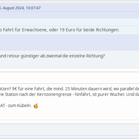
6. August 2024, 16:07:47
o Fahrt für Erwachsene, oder 19 Euro für beide Richtungen.
und retour günstiger als zweimal die einzelne Richtung?
utzen? 9€ für eine Fahrt, die mind. 25 Minuten dauern wird, wo parallel 
eine Station nach der Kernzonengrenze - hinfährt, ist purer Wucher. Und da
CAT - zum Kübeln.