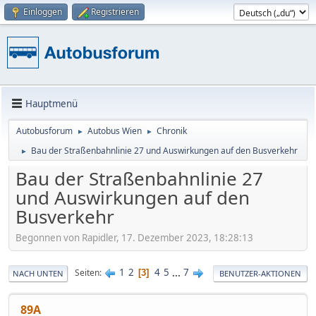
Einloggen
Registrieren
Hauptmenü
Autobusforum
Autobus Wien
Chronik
►
►
Bau der Straßenbahnlinie 27 und Auswirkungen auf den Busverkehr
►
Bau der Straßenbahnlinie 27
und Auswirkungen auf den
Busverkehr
Begonnen von Rapidler, 17. Dezember 2023, 18:28:13
1
2
4
5
...
7
Seiten
3
NACH UNTEN
BENUTZER-AKTIONEN
89A