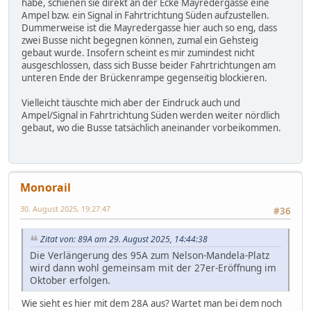
habe, schienen sie direkt an der Ecke Mayredergasse eine
Ampel bzw. ein Signal in Fahrtrichtung Süden aufzustellen.
Dummerweise ist die Mayredergasse hier auch so eng, dass
zwei Busse nicht begegnen können, zumal ein Gehsteig
gebaut wurde. Insofern scheint es mir zumindest nicht
ausgeschlossen, dass sich Busse beider Fahrtrichtungen am
unteren Ende der Brückenrampe gegenseitig blockieren.
Vielleicht täuschte mich aber der Eindruck auch und
Ampel/Signal in Fahrtrichtung Süden werden weiter nördlich
gebaut, wo die Busse tatsächlich aneinander vorbeikommen.
Monorail
30. August 2025, 19:27:47
#36
Zitat von: 89A am 29. August 2025, 14:44:38
Die Verlängerung des 95A zum Nelson-Mandela-Platz
wird dann wohl gemeinsam mit der 27er-Eröffnung im
Oktober erfolgen.
Wie sieht es hier mit dem 28A aus? Wartet man bei dem noch