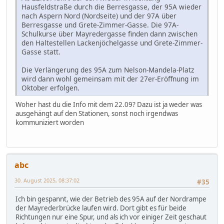
Hausfeldstraße durch die Berresgasse, der 95A wieder
nach Aspern Nord (Nordseite) und der 97A über
Berresgasse und Grete-Zimmer-Gasse. Die 97A-
Schulkurse über Mayredergasse finden dann zwischen
den Haltestellen Lackenjöchelgasse und Grete-Zimmer-
Gasse statt.
Die Verlängerung des 95A zum Nelson-Mandela-Platz
wird dann wohl gemeinsam mit der 27er-Eröffnung im
Oktober erfolgen.
Woher hast du die Info mit dem 22.09? Dazu ist ja weder was
ausgehängt auf den Stationen, sonst noch irgendwas
kommuniziert worden
abc
30. August 2025, 08:37:02
#35
Ich bin gespannt, wie der Betrieb des 95A auf der Nordrampe
der Mayrederbrücke laufen wird. Dort gibt es für beide
Richtungen nur eine Spur, und als ich vor einiger Zeit geschaut