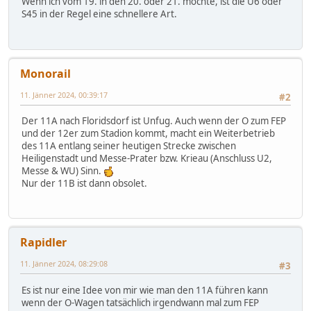
Wenn ich vom 19. in den 20. oder 21. möchte, ist die U6 oder
S45 in der Regel eine schnellere Art.
Monorail
11. Jänner 2024, 00:39:17
#2
Der 11A nach Floridsdorf ist Unfug. Auch wenn der O zum FEP
und der 12er zum Stadion kommt, macht ein Weiterbetrieb
des 11A entlang seiner heutigen Strecke zwischen
Heiligenstadt und Messe-Prater bzw. Krieau (Anschluss U2,
Messe & WU) Sinn.
Nur der 11B ist dann obsolet.
Rapidler
11. Jänner 2024, 08:29:08
#3
Es ist nur eine Idee von mir wie man den 11A führen kann
wenn der O-Wagen tatsächlich irgendwann mal zum FEP