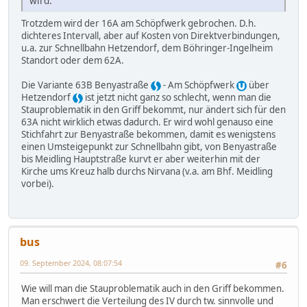
wird.
Trotzdem wird der 16A am Schöpfwerk gebrochen. D.h.
dichteres Intervall, aber auf Kosten von Direktverbindungen,
u.a. zur Schnellbahn Hetzendorf, dem Böhringer-Ingelheim
Standort oder dem 62A.
Die Variante 63B Benyastraße
- Am Schöpfwerk
über
Hetzendorf
ist jetzt nicht ganz so schlecht, wenn man die
Stauproblematik in den Griff bekommt, nur ändert sich für den
63A nicht wirklich etwas dadurch. Er wird wohl genauso eine
Stichfahrt zur Benyastraße bekommen, damit es wenigstens
einen Umsteigepunkt zur Schnellbahn gibt, von Benyastraße
bis Meidling Hauptstraße kurvt er aber weiterhin mit der
Kirche ums Kreuz halb durchs Nirvana (v.a. am Bhf. Meidling
vorbei).
bus
09. September 2024, 08:07:54
#6
Wie will man die Stauproblematik auch in den Griff bekommen.
Man erschwert die Verteilung des IV durch tw. sinnvolle und