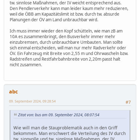
tw. sinnlose Maßnahmen, der IV weicht entsprechend aus.
Den Pendlerverkehr kann man leider kaum mehr reduzieren,
weil die ÖBB am Kapazitätslimit ist bzw. durch tw. absurde
Planungen der ÖV am Land unbrauchbar wird.
Ich muss immer wieder den Kopf schütteln, wie man zB am
10A es zusammenbringt, den Busverkehr immer mehr
einzubremsen, durch unbrauchbare Umbauten. Man sollte
sich einmal entscheiden, will man nur mehr Radverkehr oder
ÖV. Ein Fahrzeug mit Breite von 2,55 m und Ohrwascheln bzw.
Radstreifen und Restfahrbahnbreite von 2,20m passt halt
nicht zusammen.
abc
09. September 2024, 09:28:54
#7
Zitat von: bus am 09. September 2024, 08:07:54
Wie will man die Stauproblematik auch in den Griff
bekommen. Man erschwert die Verteilung des IV durch
tw. sinnvolle und tw. sinnlose Maßnahmen, der IV