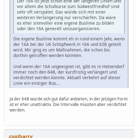
Der 16A ist jetzt schon eine der längeren Linien und
vor allem die Schulkurse zum Südwestfriedhof sind
sehr oft verspätet. Das würde sich mit einer
weiteren Verlängerung nur verschärfen. Da wäre
es eher sinnvoller eine eigene Buslinie zu bilden
oder den 16A generell umzuorganisieren.
Die eigene Buslinie kommt eh in rund einem Jahr, wenn
der 16A bei der U6 Schöpfwerk in 16A und 63B geteilt
wird. Mir ging es um Maßnahmen, die schon bis
dorthin getroffen werden könnten.
Und wenn der 16A ungeeignet ist, gibt es in Hetzendorf
immer noch den 64B, der kurzfristig verlängert und
verdichtet werden könnte. Aktuell verkehrt auf dieser
Linie ein einziger Bus...
Ja der 64B würde sich gut dafür anbieten, in der jetzigen Form
ist er eher unattraktiv. Die Intervalle müssten aber verdichtet
werden.
coolharry