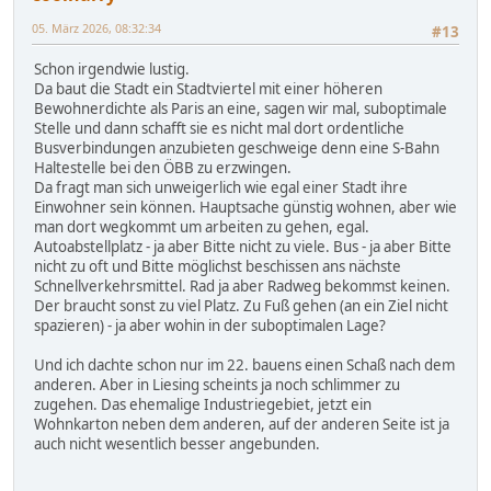
05. März 2026, 08:32:34
#13
Schon irgendwie lustig.
Da baut die Stadt ein Stadtviertel mit einer höheren
Bewohnerdichte als Paris an eine, sagen wir mal, suboptimale
Stelle und dann schafft sie es nicht mal dort ordentliche
Busverbindungen anzubieten geschweige denn eine S-Bahn
Haltestelle bei den ÖBB zu erzwingen.
Da fragt man sich unweigerlich wie egal einer Stadt ihre
Einwohner sein können. Hauptsache günstig wohnen, aber wie
man dort wegkommt um arbeiten zu gehen, egal.
Autoabstellplatz - ja aber Bitte nicht zu viele. Bus - ja aber Bitte
nicht zu oft und Bitte möglichst beschissen ans nächste
Schnellverkehrsmittel. Rad ja aber Radweg bekommst keinen.
Der braucht sonst zu viel Platz. Zu Fuß gehen (an ein Ziel nicht
spazieren) - ja aber wohin in der suboptimalen Lage?
Und ich dachte schon nur im 22. bauens einen Schaß nach dem
anderen. Aber in Liesing scheints ja noch schlimmer zu
zugehen. Das ehemalige Industriegebiet, jetzt ein
Wohnkarton neben dem anderen, auf der anderen Seite ist ja
auch nicht wesentlich besser angebunden.