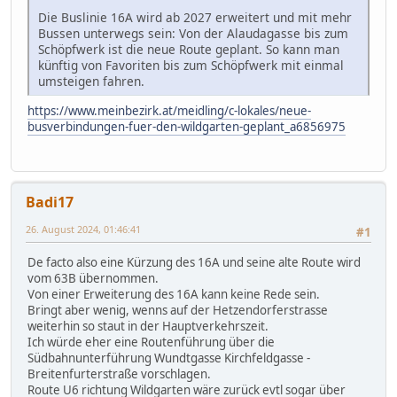
Die Buslinie 16A wird ab 2027 erweitert und mit mehr
Bussen unterwegs sein: Von der Alaudagasse bis zum
Schöpfwerk ist die neue Route geplant. So kann man
künftig von Favoriten bis zum Schöpfwerk mit einmal
umsteigen fahren.
https://www.meinbezirk.at/meidling/c-lokales/neue-
busverbindungen-fuer-den-wildgarten-geplant_a6856975
Badi17
26. August 2024, 01:46:41
#1
De facto also eine Kürzung des 16A und seine alte Route wird
vom 63B übernommen.
Von einer Erweiterung des 16A kann keine Rede sein.
Bringt aber wenig, wenns auf der Hetzendorferstrasse
weiterhin so staut in der Hauptverkehrszeit.
Ich würde eher eine Routenführung über die
Südbahnunterführung Wundtgasse Kirchfeldgasse -
Breitenfurterstraße vorschlagen.
Route U6 richtung Wildgarten wäre zurück evtl sogar über